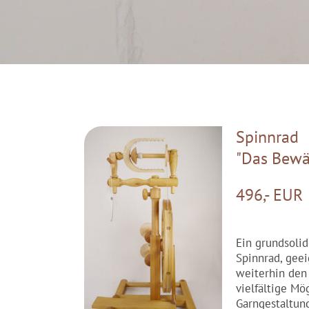
Spinnrad
"Das Bewä
496,- EUR
Ein grundsolid
Spinnrad, geei
weiterhin den
vielfältige Mö
Garngestaltung