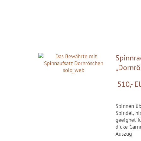
Spinnra
„Dornrö
510,- E
Spinnen üb
Spindel, h
geeignet fü
dicke Garn
Auszug